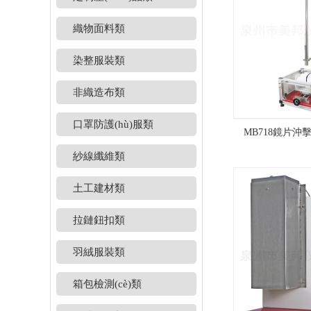
織物面料類
染整服裝類
非織造布類
口罩防護(hù)服類
MB718鏡片沖擊試
紗線纖維類
土工建材類
拉鏈鈕扣類
羽絨服裝類
箱包檢測(cè)類