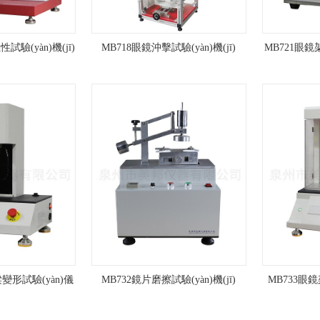
試驗(yàn)機(jī)
MB718眼鏡沖擊試驗(yàn)機(jī)
MB721眼鏡
變形試驗(yàn)儀
MB732鏡片磨擦試驗(yàn)機(jī)
MB733眼鏡