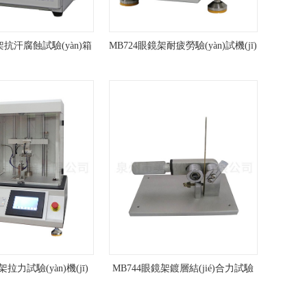
架抗汗腐蝕試驗(yàn)箱
MB724眼鏡架耐疲勞驗(yàn)試機(jī)
架拉力試驗(yàn)機(jī)
MB744眼鏡架鍍層結(jié)合力試驗
(yàn)機(jī)