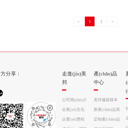
<
1
2
>
官方分享：
走進(jìn)美
產(chǎn)品
邦
中心
(
公司簡(jiǎn)介
美邦儀器樣本
企業(yè)文化
冊(cè)
新產(chǎn)品系
企業(yè)歷程
列
定制產(chǎn)品