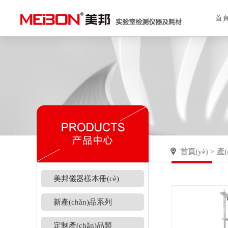
首頁
首頁(yè)
>
產(
美邦儀器樣本冊(cè)
新產(chǎn)品系列
定制產(chǎn)品類