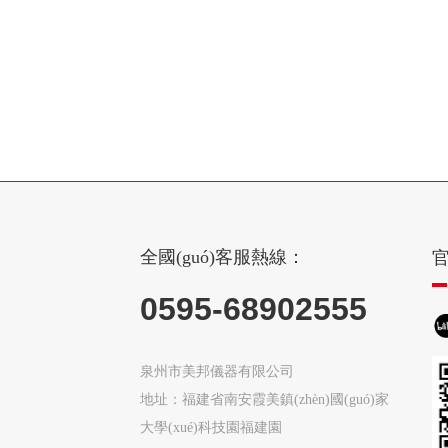
全國(guó)客服熱線：
0595-68902555
泉州市美邦儀器有限公司
地址：福建省南安霞美鎮(zhèn)國(guó)家
大學(xué)科技園福建園