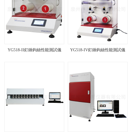
YG518-II釘錘鉤絲性能測試儀
YG518-IV釘錘鉤絲性能測試儀