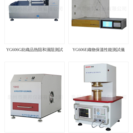
YG606G紡織品熱阻和濕阻測試
YG606E織物保溫性能測試儀
儀